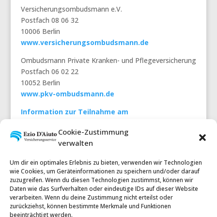
Versicherungsombudsmann e.V.
Postfach 08 06 32
10006 Berlin
www.versicherungsombudsmann.de
Ombudsmann Private Kranken- und Pflegeversicherung
Postfach 06 02 22
10052 Berlin
www.pkv-ombudsmann.de
Information zur Teilnahme am
Streitbeilegungsverfahren gemäß § 36
Cookie-Zustimmung
Verbraucherstreitbeilegungsgesetz
verwalten
Wir nehmen an einem verpflichtenden
Um dir ein optimales Erlebnis zu bieten, verwenden wir Technologien
Streitbeilegungsverfahren vor den vorgenannten
wie Cookies, um Geräteinformationen zu speichern und/oder darauf
Verbraucherschlichtungsstellen teil
.
zuzugreifen. Wenn du diesen Technologien zustimmst, können wir
Daten wie das Surfverhalten oder eindeutige IDs auf dieser Website
verarbeiten. Wenn du deine Zustimmung nicht erteilst oder
zurückziehst, können bestimmte Merkmale und Funktionen
beeinträchtigt werden.