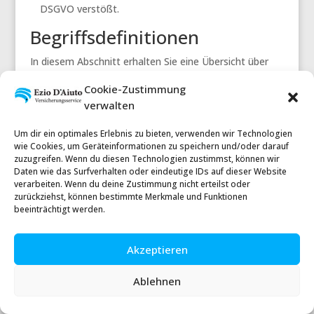
DSGVO verstößt.
Begriffsdefinitionen
In diesem Abschnitt erhalten Sie eine Übersicht über
die in dieser Datenschutzerklärung verwendeten
Cookie-Zustimmung
Begrifflichkeiten. Viele der Begriffe sind dem Gesetz
verwalten
entnommen und vor allem im Art. 4 DSGVO definiert.
Die gesetzlichen Definitionen sind verbindlich. Die
Um dir ein optimales Erlebnis zu bieten, verwenden wir Technologien
nachfolgenden Erläuterungen sollen dagegen vor allem
wie Cookies, um Geräteinformationen zu speichern und/oder darauf
dem Verständnis dienen. Die Begriffe sind alphabetisch
zuzugreifen. Wenn du diesen Technologien zustimmst, können wir
Daten wie das Surfverhalten oder eindeutige IDs auf dieser Website
sortiert.
verarbeiten. Wenn du deine Zustimmung nicht erteilst oder
Personenbezogene Daten:
„Personenbezogene
zurückziehst, können bestimmte Merkmale und Funktionen
Daten“ sind alle Informationen, die sich auf eine
beeinträchtigt werden.
identifizierte oder identifizierbare natürliche Person
(im Folgenden „betroffene Person“) beziehen; als
Akzeptieren
identifizierbar wird eine natürliche Person
Ablehnen
angesehen, die direkt oder indirekt, insbesondere
mittels Zuordnung zu einer Kennung wie einem